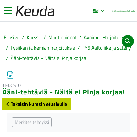
Siirry pääsisältöön
Sivupaneeli
Käytät vierailijatunnusta
Kirjaudu
Etusivu
Kurssit
Muut opinnot
Avoimet Harjoitukset
Fysiikan ja kemian harjoituksia
FY5 Aaltoliike ja säteily
Ääni-tehtäviä - Näitä ei Pinja korjaa!
TIEDOSTO
Ääni-tehtäviä - Näitä ei Pinja korjaa!
Takaisin kurssin etusivulle
Suorituksen vaatimukset
Merkitse tehdyksi