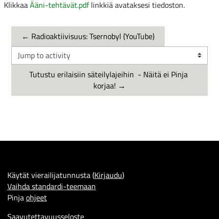
Klikkaa
Ääni-tehtävät.pdf
linkkiä avataksesi tiedoston.
← Radioaktiivisuus: Tsernobyl (YouTube)
Jump to activity
Tutustu erilaisiin säteilylajeihin  - Näitä ei Pinja 
korjaa! →
Käytät vierailijatunnusta (
Kirjaudu
)
Vaihda standardi-teemaan
Pinja
ohjeet
Saavutettavuusseloste