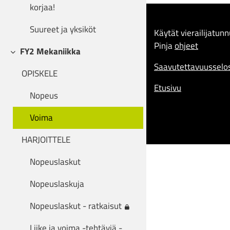
korjaa!
Suureet ja yksiköt
Käytät vierailijatunn
Pinja
ohjeet
FY2 Mekaniikka
Tiivistä
Saavutettavuusselo
OPISKELE
Etusivu
Nopeus
Voima
HARJOITTELE
Nopeuslaskut
Nopeuslaskuja
Nopeuslaskut - ratkaisut
Liike ja voima -tehtäviä -