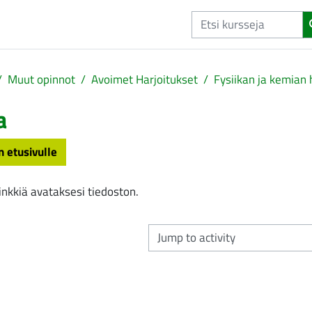
Muut opinnot
Avoimet Harjoitukset
Fysiikan ja kemian 
a
n etusivulle
aatimukset
inkkiä avataksesi tiedoston.
Jump to activity