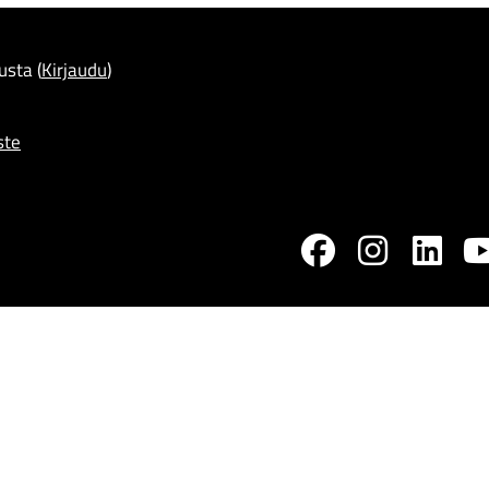
usta (
Kirjaudu
)
ste