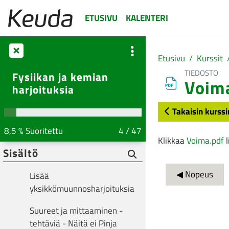
Suureet ja mittaaminen
Siirry pääsisältöön
ETUSIVU
KALENTERI
Perussuureet
Johdannaissuureet
Etusivu
Kurssit
Kerrannaisyksiköt
TIEDOSTO
Fysiikan ja kemian
Voim
harjoituksia
HARJOITTELE
Suureet ja yksiköt
Takaisin kurssi
8,5 % Suoritettu
4 / 47
Suorituksen v
Muunna senttimetreiksi
Klikkaa
Voima.pdf
l
Sisältö
Tee yksikkömuunnokset
◀︎ Nopeus
Lisää
yksikkömuunnosharjoituksia
Suureet ja mittaaminen -
tehtäviä - Näitä ei Pinja