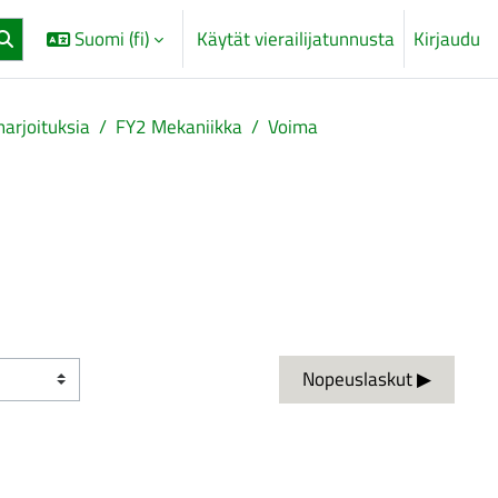
Suomi ‎(fi)‎
Käytät vierailijatunnusta
Kirjaudu
harjoituksia
FY2 Mekaniikka
Voima
Nopeuslaskut ▶︎