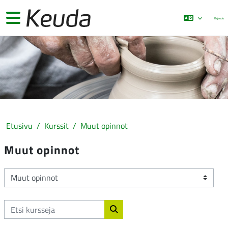
Siirry pääsisältöön
Sivupaneeli
Kirjaudu
Etusivu
Kurssit
Muut opinnot
Muut opinnot
Kurssikategoriat
Etsi kursseja
Etsi kursseja