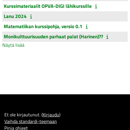
Kurssimateriaalit OPVA-DIGI lähikurssille
Lanu 2024
Matematiikan kurssipohja, versio 0.1
Monikulttuurisuuden parhaat palat (Harinen)??
Näytä lisää
Et ole kirjautunut. (
Kirjaudu
)
Vaihda standardi-teemaan
Pinja
ohjeet