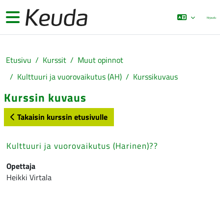
Siirry pääsisältöön
Sivupaneeli
Kirjaudu
Etusivu
Kurssit
Muut opinnot
Kulttuuri ja vuorovaikutus (AH)
Kurssikuvaus
Kurssin kuvaus
Takaisin kurssin etusivulle
Kulttuuri ja vuorovaikutus (Harinen)??
Opettaja
Heikki Virtala