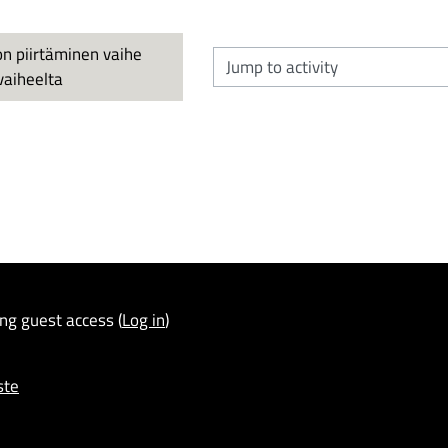
on piirtäminen vaihe 
Jump to activity
vaiheelta
ing guest access (
Log in
)
ste