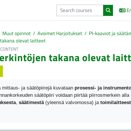
En
Muut opinnot
Avoimet Harjoitukset
PI-kaaviot ja säätä
takana olevat laitteet
 CONTENT
erkintöjen takana olevat lait
quirements
 mittaus- ja säätöpiirejä kuvataan
prosessi- ja instrument
nnankorkeuden säätöpiiri voidaan piirtää piirrosmerkein all
uksesta
,
säätimestä
(yleensä valvomossa) ja
toimilaittees