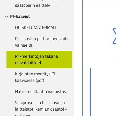
säätöpiirin esittely
PI-kaaviot
Collapse
OPISKELUMATERIAALI
PI -kaavion piirtäminen vaihe
vaiheelta
PI -merkintöjen takana
olevat laitteet
Kirjainten merkitys PI -
kaavioissa (pdf)
Natriumsulfaatin valmistus
Vesiprosessin PI -kaavio ja
laitteistot (kemian osasto) -
nettisivut