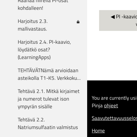
Raahaa hiirellä PI-osat
kohdalleen!
◀︎ PI -kaavi
Harjoitus 2.3.
mallivastaus.
Harjoitus 2.4. PI-kaavio,
löydätkö osat?
(LearningApps)
TEHTÄVÄTNämä arvioidaan
asteikolla T1-K5. Verkkoku...
Tehtävä 2.1. Mitkä kirjaimet
You are currently us
ja numerot tulevat ison
Pinja
ohjeet
ympyrän sisälle
Saavutettavuusselo
Tehtävä 2.2.
Natriumsulfaatin valmistus
Home