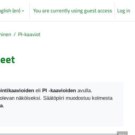
glish ‎(en)‎
You are currently using guest access
Log in
minen
PI-kaaviot
teet
ointikaavioiden
eli
PI -kaavioiden
avulla.
a olevan näköiseksi. Säätöpiiri muodostuu kolmesta
ta
.