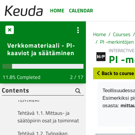
Skip to main content
HOME
CALENDAR
Säätöpiirin muodostuminen
Perustermit: Mittaus, säätö,
häiriö ja kuollut aika
Home
Courses
PI -merkintöjen 
Verkkomateriaali - PI-
Pinnankorkeuden säätöpiirin
INTERACTIVE
kaaviot ja säätäminen
osat
PI -m
Säätimen rakenne ja
Back to course
käsi/automaattiajo
11.8% Completed
2 / 17
Completion re
Toimilaitteet
Contents
Teollisuudessa
Esimerkiksi pi
TEHTÄVÄT
osasta:
mitta
Tehtävä 1.1. Mittaus- ja
säätöpiirin osat ja toiminnat
Tehtävä 1.2. Työpaikan