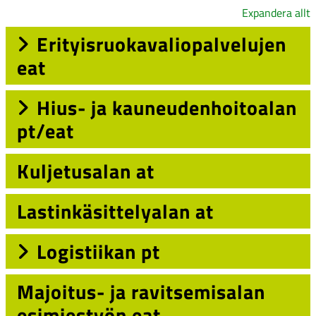
Expandera allt
Erityisruokavaliopalvelujen
eat
Hius- ja kauneudenhoitoalan
pt/eat
Kuljetusalan at
Lastinkäsittelyalan at
Logistiikan pt
Majoitus- ja ravitsemisalan
esimiestyön eat