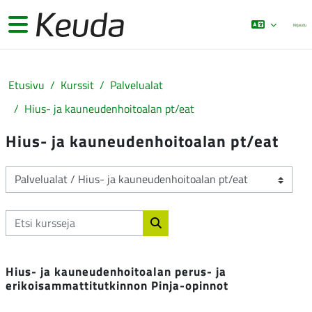
Siirry pääsisältöön
Sivupaneeli
Kirjaudu
Etusivu
Kurssit
Palvelualat
Hius- ja kauneudenhoitoalan pt/eat
Hius- ja kauneudenhoitoalan pt/eat
Kurssikategoriat
Etsi kursseja
Etsi kursseja
Hius- ja kauneudenhoitoalan perus- ja
erikoisammattitutkinnon Pinja-opinnot