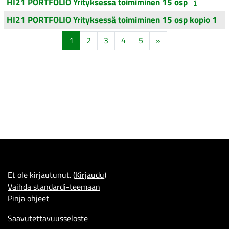
HI21 PORTFOLIO Yrityksessä toimiminen 15 osp
HI21 PORTFOLIO Yrityksessä toimiminen 15 osp kopio 1
Sivu 1
Sivu 2
Sivu 3
Sivu 4
Sivu 5
Seuraava sivu
1
2
3
4
5
»
Et ole kirjautunut. (
Kirjaudu
)
Vaihda standardi-teemaan
Pinja
ohjeet
Saavutettavuusseloste