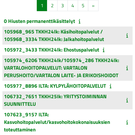
Sivu 1
Sivu 2
Sivu 3
Sivu 4
Sivu 5
Seuraava sivu
1
2
3
4
5
»
0 Hiusten permanenttikäsittelyt
105968_965 TKKH24Ik: Käsihoitopalvelut /
105968_3334 TKKH24Ik: Jalkahoitopalvelut
105972_3433 TKKH24Ik: Ehostuspalvelut
105974_6206 TKKH24Ik/105974_286 TKKH24Ik:
VARTALOHOITOPALVELUT: VARTALON
PERUSHOITO/VARTALON LAITE- JA ERIKOISHOIDOT
105977_8896 ILTA: KYLPYLÄHOITOPALVELUT
106732_7651 TKKH25Ik: YRITYSTOIMINNAN
SUUNNITTELU
107623_9157 ILTA:
Kasvohoitopalvelut/kasvohoitokokonaisuuksien
toteuttaminen