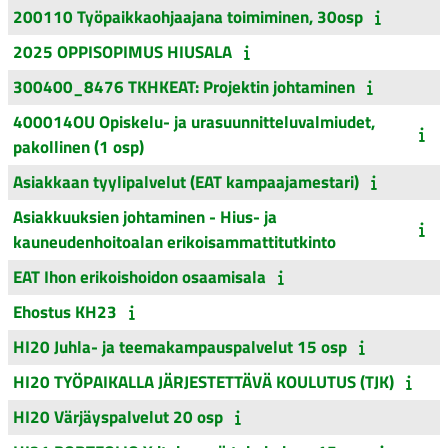
200110 Työpaikkaohjaajana toimiminen, 30osp
2025 OPPISOPIMUS HIUSALA
300400_8476 TKHKEAT: Projektin johtaminen
400014OU Opiskelu- ja urasuunnitteluvalmiudet,
pakollinen (1 osp)
Asiakkaan tyylipalvelut (EAT kampaajamestari)
Asiakkuuksien johtaminen - Hius- ja
kauneudenhoitoalan erikoisammattitutkinto
EAT Ihon erikoishoidon osaamisala
Ehostus KH23
HI20 Juhla- ja teemakampauspalvelut 15 osp
HI20 TYÖPAIKALLA JÄRJESTETTÄVÄ KOULUTUS (TJK)
HI20 Värjäyspalvelut 20 osp