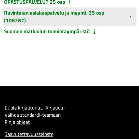
OPASTUSPALVELUT 25 osp
Ravintolan asiakaspalvelu ja myynti, 25 osp
(106267)
Suomen matkailun toimintaympäristö
Et ole kirjautunut. (
Kirjaudu
)
Vaihda standardi-teemaan
Pinja
ohjeet
Saavutettavuusseloste