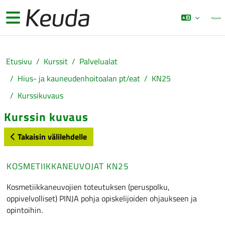
Siirry pääsisältöön
Sivupaneeli
Kirjaudu
Etusivu
Kurssit
Palvelualat
Hius- ja kauneudenhoitoalan pt/eat
KN25
Kurssikuvaus
Kurssin kuvaus
Takaisin välilehdelle
KOSMETIIKKANEUVOJAT KN25
Kosmetiikkaneuvojien toteutuksen (peruspolku,
oppivelvolliset) PINJA pohja opiskelijoiden ohjaukseen ja
opintoihin.