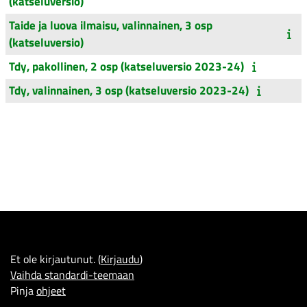
(katseluversio)
Taide ja luova ilmaisu, valinnainen, 3 osp
(katseluversio)
Tdy, pakollinen, 2 osp (katseluversio 2023-24)
Tdy, valinnainen, 3 osp (katseluversio 2023-24)
Et ole kirjautunut. (
Kirjaudu
)
Vaihda standardi-teemaan
Pinja
ohjeet