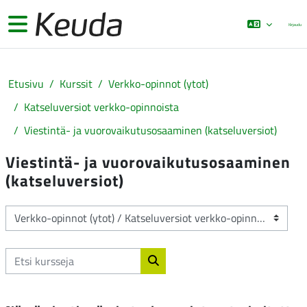
Siirry pääsisältöön
Sivupaneeli
Kirjaudu
Etusivu
Kurssit
Verkko-opinnot (ytot)
Katseluversiot verkko-opinnoista
Viestintä- ja vuorovaikutusosaaminen (katseluversiot)
Viestintä- ja vuorovaikutusosaaminen
(katseluversiot)
Kurssikategoriat
Etsi kursseja
Etsi kursseja