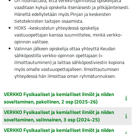
On huomattava, että verkko-opinnoissa
opiskelijalta
vaaditaan kykyä opiskella itsenäisesti ja pitkäjänteisesti.
Häneltä edellytetään myös Pinjan ja keskeisten
tietoteknisten taitojen osaamista.
HOKS -keskustelun yhteydessä opiskelija
vastuuopettajan kanssa suunnittelee, minkä verkko-
opinnon valitsee.
Valinnan jälkeen
opiskelija ottaa yhteyttä Keudan
sähköpostilla verkko-opinnon opettajaan (=
ilmoittautuminen) ja laittaa sähköpostiviestin kopiona
myös omalle vastuuopettajalleen. Ilmoittautumisen
yhteydessä hän ilmoittaa oman ryhmätunnuksen.
VERKKO Fysikaaliset ja kemialliset ilmiöt ja niiden
soveltaminen, pakollinen, 2 osp (2025-26)
VERKKO Fysikaaliset ja kemialliset ilmiöt ja niiden
soveltaminen, valinnainen, 3 osp (2024-25)
VERKKO Fysikaaliset ja kemialliset ilmiöt ja niiden