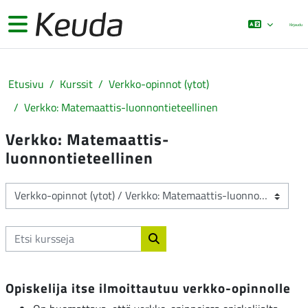
Siirry pääsisältöön
Sivupaneeli
Kirjaudu
Etusivu
Kurssit
Verkko-opinnot (ytot)
Verkko: Matemaattis-luonnontieteellinen
Verkko: Matemaattis-
luonnontieteellinen
Kurssikategoriat
Etsi kursseja
Etsi kursseja
Opiskelija itse ilmoittautuu verkko-opinnolle