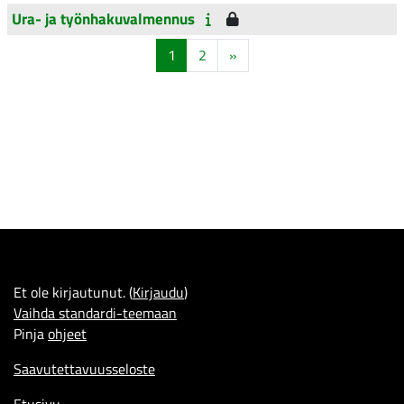
Ura- ja työnhakuvalmennus
Sivu 1
Sivu 2
Seuraava sivu
1
2
»
Et ole kirjautunut. (
Kirjaudu
)
Vaihda standardi-teemaan
Pinja
ohjeet
Saavutettavuusseloste