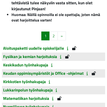
tehtävistä tulee näkyviin vasta sitten, kun olet
kirjautunut Pinjaan!
Huomaa: Näillä opinnoilla ei ole opettajia, joten nämä
ovat harjoittelua varten!
Sivu 1
Sivu 2
Seuraava sivu
1
2
»
Aloituspaketti uudelle opiskelijalle
Fysiikan ja kemian harjoituksia
Keskikadun työnhakupaja
Keudan oppimisympäristöt ja Office -ohjelmat
Kirkkotien työnhakupaja
Lukkarinpolun työnhakupaja
Matematiikan harjoituksia
Nurmijärven työnhakupaja