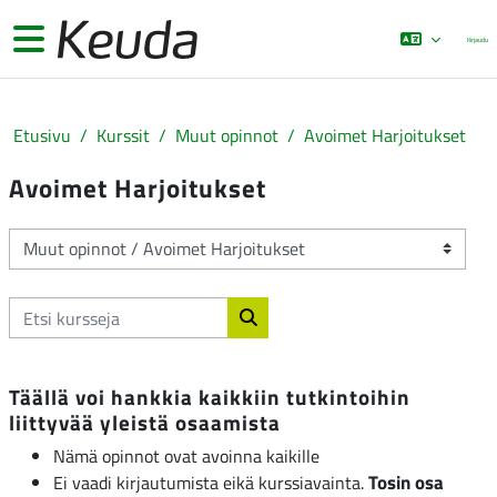
Siirry pääsisältöön
Sivupaneeli
Kirjaudu
Etusivu
Kurssit
Muut opinnot
Avoimet Harjoitukset
Avoimet Harjoitukset
Kurssikategoriat
Etsi kursseja
Etsi kursseja
Täällä voi hankkia kaikkiin tutkintoihin
liittyvää yleistä osaamista
Nämä opinnot ovat avoinna kaikille
Tosin osa
Ei vaadi kirjautumista eikä kurssiavainta.