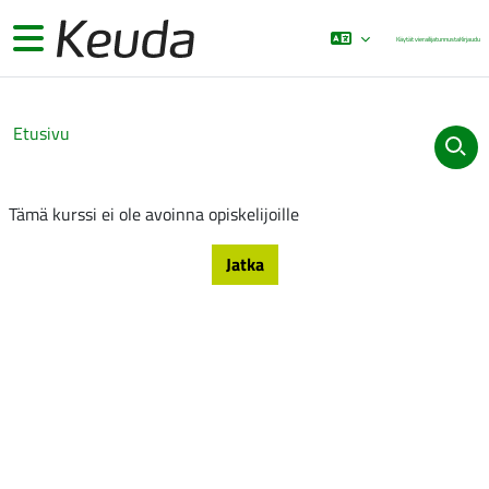
Siirry pääsisältöön
Sivupaneeli
Käytät vierailijatunnusta
Kirjaudu
Etusivu
Tämä kurssi ei ole avoinna opiskelijoille
Jatka