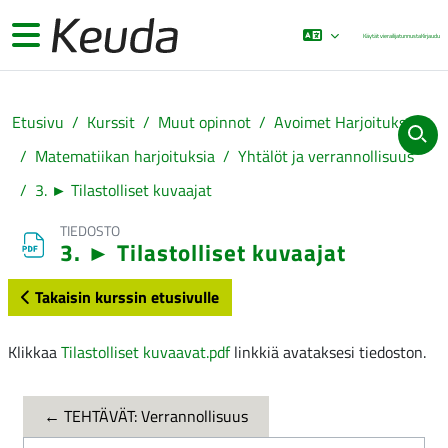
Siirry pääsisältöön
Sivupaneeli
Käytät vierailijatunnusta
Kirjaudu
Etusivu
Kurssit
Muut opinnot
Avoimet Harjoitukset
Matematiikan harjoituksia
Yhtälöt ja verrannollisuus
3. ► Tilastolliset kuvaajat
TIEDOSTO
3. ► Tilastolliset kuvaajat
Takaisin kurssin etusivulle
Suorituksen vaatimukset
Klikkaa
Tilastolliset kuvaavat.pdf
linkkiä avataksesi tiedoston.
← TEHTÄVÄT: Verrannollisuus