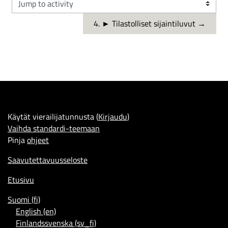
Jump to activity
4. ► Tilastolliset sijaintiluvut →
Käytät vierailijatunnusta (
Kirjaudu
)
Vaihda standardi-teemaan
Pinja
ohjeet
Saavutettavuusseloste
Etusivu
Suomi ‎(fi)‎
English ‎(en)‎
Finlandssvenska ‎(sv_fi)‎