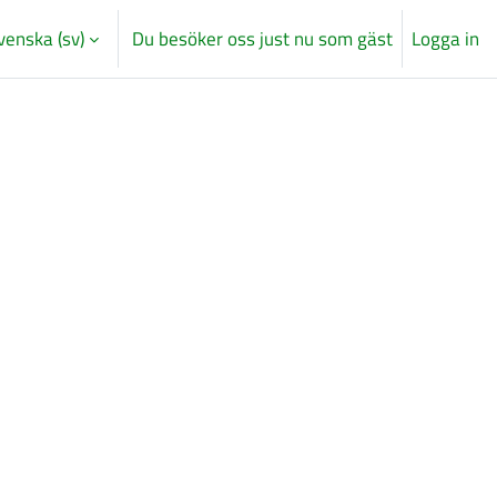
venska ‎(sv)‎
Du besöker oss just nu som gäst
Logga in