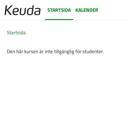
Gå direkt till huvudinnehåll
STARTSIDA
KALENDER
Startsida
Den här kursen är inte tillgänglig för studenter.