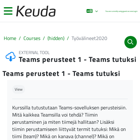
Skip to main content
Side panel
You are currently using guest access
Log in
Home
Courses
(hidden)
Työvälineet2020
EXTERNAL TOOL
Teams perusteet 1 - Teams tutuksi
Teams perusteet 1 - Teams tutuksi
Completion requirements
View
Kurssilla tutustutaan Teams-sovelluksen perusteisiin.
Mitä kaikkea Teamsilla voi tehdä? Tiimin
perustaminen ja miten tiimejä hallitaan? Lisäksi
tiimin perustamiseen liittyvät termit tutuksi: Mikä on
tiimi (team)? Mikä on kanava (channel)? Mikä on