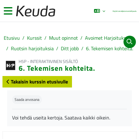
Siirry pääsisältöön
Sivupaneeli
Käytät vierailijatunnusta
Kirjaudu
Etusivu
Kurssit
Muut opinnot
Avoimet Harjoitukset
Ruotsin harjoituksia
Ditt jobb
6. Tekemisen kohteita.
H5P - INTERAKTIIVINEN SISÄLTÖ
6. Tekemisen kohteita.
Takaisin kurssin etusivulle
Suorituksen vaatimukset
Saada arvosana
Voi tehdä useita kertoja. Saatava kaikki oikein.