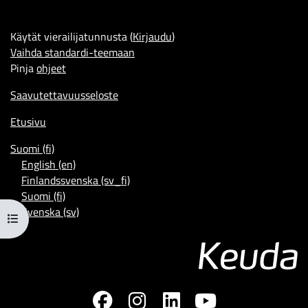
Käytät vierailijatunnusta (
Kirjaudu
)
Vaihda standardi-teemaan
Pinja
ohjeet
Saavutettavuusseloste
Etusivu
Suomi ‎(fi)‎
English ‎(en)‎
Finlandssvenska ‎(sv_fi)‎
Suomi ‎(fi)‎
Svenska ‎(sv)‎
Avaa kurssisisältö