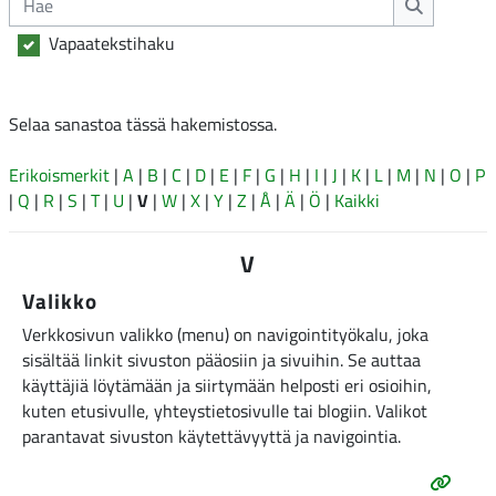
Hae
Vapaatekstihaku
Selaa sanastoa tässä hakemistossa.
Erikoismerkit
|
A
|
B
|
C
|
D
|
E
|
F
|
G
|
H
|
I
|
J
|
K
|
L
|
M
|
N
|
O
|
P
|
Q
|
R
|
S
|
T
|
U
|
V
|
W
|
X
|
Y
|
Z
|
Å
|
Ä
|
Ö
|
Kaikki
V
Valikko
Verkkosivun valikko (menu) on navigointityökalu, joka
sisältää linkit sivuston pääosiin ja sivuihin. Se auttaa
käyttäjiä löytämään ja siirtymään helposti eri osioihin,
kuten etusivulle, yhteystietosivulle tai blogiin. Valikot
parantavat sivuston käytettävyyttä ja navigointia.