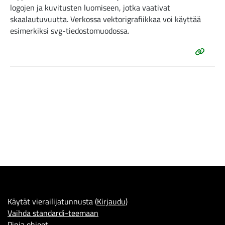
logojen ja kuvitusten luomiseen, jotka vaativat
skaalautuvuutta. Verkossa vektorigrafiikkaa voi käyttää
esimerkiksi svg-tiedostomuodossa.
Käytät vierailijatunnusta (
Kirjaudu
)
Vaihda standardi-teemaan
Pinja
ohjeet