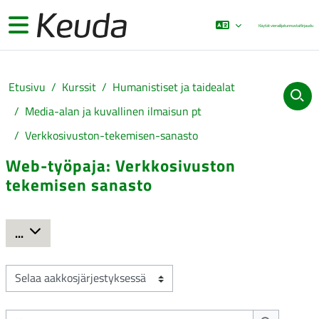
Siirry pääsisältöön
Sivupaneeli
Käytät vierailijatunnusta
Kirjaudu
Etusivu
Kurssit
Humanistiset ja taidealat
Media-alan ja kuvallinen ilmaisun pt
Verkkosivuston-tekemisen-sanasto
Web-työpaja: Verkkosivuston
tekemisen sanasto
Suorituksen vaatimukset
Vie hakusanat
...
Selaa sanastoa tässä hakemistossa.
Hae