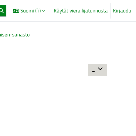
Suomi ‎(fi)‎
Käytät vierailijatunnusta
Kirjaudu
misen-sanasto
Vie hakusanat
...