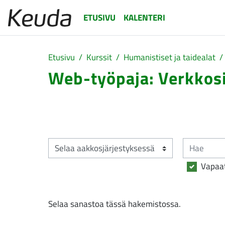
Siirry pääsisältöön
ETUSIVU
KALENTERI
Etusivu
Kurssit
Humanistiset ja taidealat
Web-työpaja: Verkkos
Suorituksen vaatimukset
Hae
Selaa sanastoa tässä hakemistossa.
Vapaa
Selaa sanastoa tässä hakemistossa.