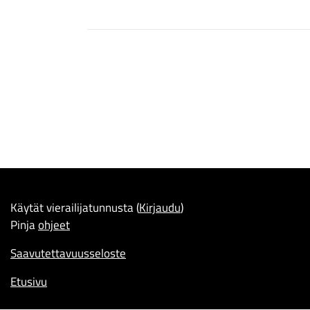
Käytät vierailijatunnusta (
Kirjaudu
)
Pinja
ohjeet
Saavutettavuusseloste
Etusivu