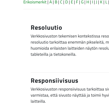
Erikoismerkit
|
A
|
B
|
C
|
D
|
E
|
F
|
G
|
H
|
I
|
J
|
K
|
L
Resoluutio
Verkkosivuston tekemisen kontekstissa resol
resoluutio tarkoittaa enemmän pikseleitä, m
huomioida erilaisten laitteiden näytön resoluut
tableteilla ja tietokoneilla.
Responsiivisuus
Verkkosivuston responsiivisuus tarkoittaa si
varmistaa, että sivusto näyttää ja toimii hyvi
laitteilla.