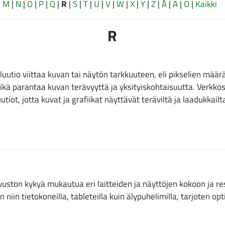
|
M
|
N
|
O
|
P
|
Q
|
R
|
S
|
T
|
U
|
V
|
W
|
X
|
Y
|
Z
|
Å
|
Ä
|
Ö
|
Kaikki
R
uutio viittaa kuvan tai näytön tarkkuuteen, eli pikselien mää
ikä parantaa kuvan terävyyttä ja yksityiskohtaisuutta. Verkko
iot, jotta kuvat ja grafiikat näyttävät teräviltä ja laadukkailta 
vuston kykyä mukautua eri laitteiden ja näyttöjen kokoon ja re
n niin tietokoneilla, tableteilla kuin älypuhelimilla, tarjoten 