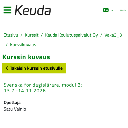
Siirry pääsisältöön
Sivupaneeli
Kirjaudu
Etusivu
Kurssit
Keuda Koulutuspalvelut Oy
Vaka3_3
Kurssikuvaus
Kurssin kuvaus
Takaisin kurssin etusivulle
Svenska för dagislärare, modul 3:
13.7.-14.11.2026
Opettaja
Satu Vainio