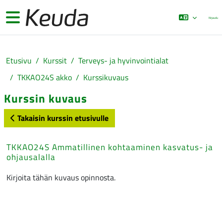
Siirry pääsisältöön
Sivupaneeli
Kirjaudu
Etusivu
Kurssit
Terveys- ja hyvinvointialat
TKKAO24S akko
Kurssikuvaus
Kurssin kuvaus
Takaisin kurssin etusivulle
TKKAO24S Ammatillinen kohtaaminen kasvatus- ja
ohjausalalla
Kirjoita tähän kuvaus opinnosta.