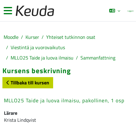
Gå direkt till huvudinnehåll
Sidopanel
Logga in
Moodle
Kurser
Yhteiset tutkinnon osat
Viestintä ja vuorovaikutus
MLLO25 Taide ja luova ilmaisu
Sammanfattning
Kursens beskrivning
Tillbaka till kursen
MLLO25 Taide ja luova ilmaisu, pakollinen, 1 osp
Lärare
Krista Lindqvist