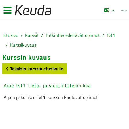
Siirry pääsisältöön
Sivupaneeli
Kirjaudu
Etusivu
Kurssit
Tutkintoa edeltävät opinnot
Tvt1
Kurssikuvaus
Kurssin kuvaus
Takaisin kurssin etusivulle
Aipe Tvt1 Tieto- ja viestintätekniikka
Aipen pakollisen Tvt1-kurssiin kuuluvat opinnot