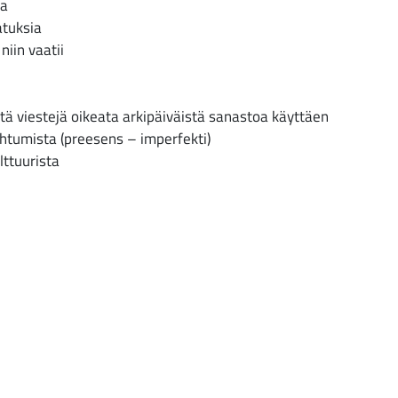
sa
atuksia
niin vaatii
yhyitä viestejä oikeata arkipäiväistä sanastoa käyttäen
ahtumista (preesens – imperfekti)
lttuurista