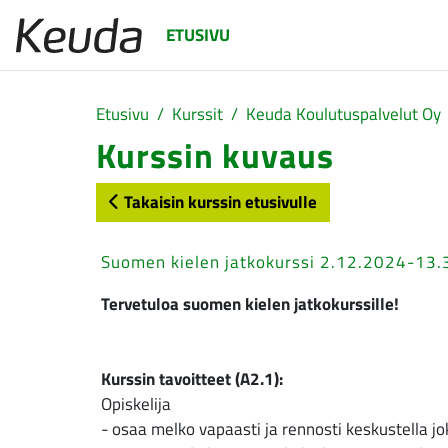
Siirry pääsisältöön
ETUSIVU
Etusivu
Kurssit
Keuda Koulutuspalvelut Oy
Kurssin kuvaus
Takaisin kurssin etusivulle
Suomen kielen jatkokurssi 2.12.2024-13
Tervetuloa suomen kielen jatkokurssille!
Kurssin tavoitteet (A2.1):
Opiskelija
- osaa melko vapaasti ja rennosti keskustella jo