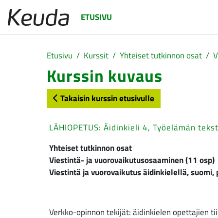
Siirry pääsisältöön
ETUSIVU
Etusivu
Kurssit
Yhteiset tutkinnon osat
V
Kurssin kuvaus
Takaisin kurssin etusivulle
LÄHIOPETUS: Äidinkieli 4, Työelämän tekst
Yhteiset tutkinnon osat
Viestintä- ja vuorovaikutusosaaminen (11 osp)
Viestintä ja vuorovaikutus äidinkielellä, suomi, 
Verkko-opinnon tekijät: äidinkielen opettajien ti