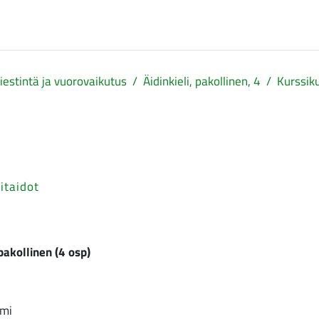
iestintä ja vuorovaikutus
Äidinkieli, pakollinen, 4
Kurssik
itaidot
pakollinen (4 osp)
imi