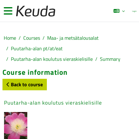
Skip to main content
Side panel
Log in
Home
Courses
Maa- ja metsätalousalat
Puutarha-alan pt/at/eat
Puutarha-alan koulutus vieraskielisille
Summary
Course information
Back to course
Puutarha-alan koulutus vieraskielisille