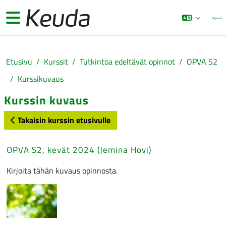
Siirry pääsisältöön
Sivupaneeli
Kirjaudu
Etusivu
Kurssit
Tutkintoa edeltävät opinnot
OPVA S2
Kurssikuvaus
Kurssin kuvaus
Takaisin kurssin etusivulle
OPVA S2, kevät 2024 (Jemina Hovi)
Kirjoita tähän kuvaus opinnosta.