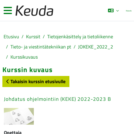
Siirry pääsisältöön
Sivupaneeli
Kirjaudu
Etusivu
Kurssit
Tietojenkäsittely ja tietoliikenne
Tieto- ja viestintätekniikan pt
JOKEKE_2022_2
Kurssikuvaus
Kurssin kuvaus
Takaisin kurssin etusivulle
Johdatus ohjelmointiin (KEKE) 2022-2023 B
Opettaja