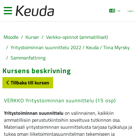
Gå direkt till huvudinnehåll
Sidopanel
Logga in
Moodle
Kurser
Verkko-opinnot (ammatilliset)
Yritystoiminnan suunnittelu 2022 / Keuda / Tiina Myrsky
Sammanfattning
Kursens beskrivning
Tillbaka till kursen
VERKKO Yritystoiminnan suunnittelu (15 osp)
Yritystoiminnan suunnittelu
on valinnainen, kaikkiin
ammatillisiin perustutkintoihin soveltuva tutkinnon osa.
Materiaali yritystoiminnan suunnittelusta tarjoaa työkaluja ja
tukea oman liiketoimintasuunnitelman tekemiseen ja