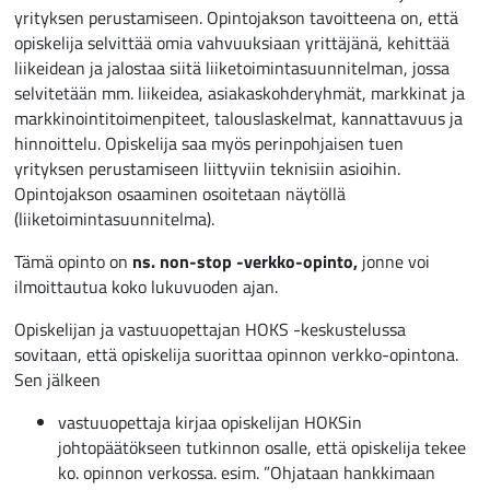
yrityksen perustamiseen. Opintojakson tavoitteena on, että
opiskelija selvittää omia vahvuuksiaan yrittäjänä, kehittää
liikeidean ja jalostaa siitä liiketoimintasuunnitelman, jossa
selvitetään mm. liikeidea, asiakaskohderyhmät, markkinat ja
markkinointitoimenpiteet, talouslaskelmat, kannattavuus ja
hinnoittelu. Opiskelija saa myös perinpohjaisen tuen
yrityksen perustamiseen liittyviin teknisiin asioihin.
Opintojakson osaaminen osoitetaan näytöllä
(liiketoimintasuunnitelma).
Tämä opinto on
ns. non-stop -verkko-opinto,
jonne voi
ilmoittautua koko lukuvuoden ajan.
Opiskelijan ja vastuuopettajan HOKS -keskustelussa
sovitaan, että opiskelija suorittaa opinnon verkko-opintona.
Sen jälkeen
vastuuopettaja kirjaa opiskelijan HOKSin
johtopäätökseen tutkinnon osalle, että opiskelija tekee
ko. opinnon verkossa. esim. ”Ohjataan hankkimaan