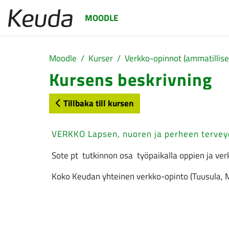
Gå direkt till huvudinnehåll
MOODLE
Moodle
Kurser
Verkko-opinnot (ammatillise
Kursens beskrivning
Tillbaka till kursen
VERKKO Lapsen, nuoren ja perheen terveyd
Sote pt tutkinnon osa työpaikalla oppien ja ver
Koko Keudan yhteinen verkko-opinto (Tuusula, Mä