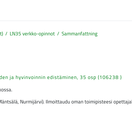
t)
LN35 verkko-opinnot
Sammanfattning
en ja hyvinvoinnin edistäminen, 35 osp (106238 )
kossa.
ntsälä, Nurmijärvi). Ilmoittaudu oman toimipisteesi opettajal