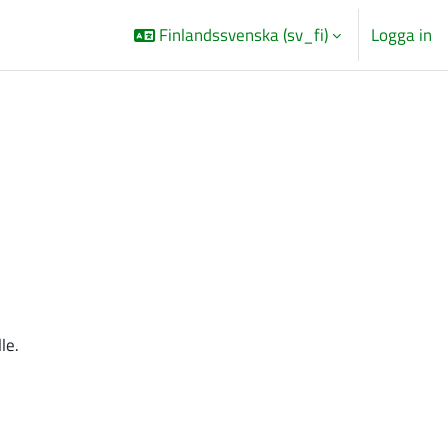
Finlandssvenska ‎(sv_fi)‎
Logga in
le.