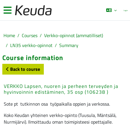
Skip to main content
Side panel
Log in
Home
Courses
Verkko-opinnot (ammatilliset)
LN35 verkko-opinnot
Summary
Course information
Back to course
VERKKO Lapsen, nuoren ja perheen terveyden ja
hyvinvoinnin edistäminen, 35 osp (106238 )
Sote pt tutkinnon osa työpaikalla oppien ja verkossa.
Koko Keudan yhteinen verkko-opinto (Tuusula, Mäntsälä,
Nurmijärvi). Ilmoittaudu oman toimipisteesi opettajalle.