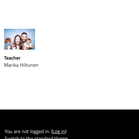
Teacher
Marika Hiltunen
You are not logged in. (
Log in
)
Switch to the standard theme