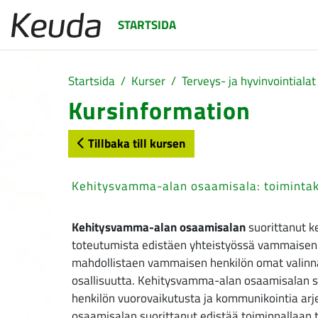
Gå direkt till huvudinnehåll
STARTSIDA
Startsida
Kurser
Terveys- ja hyvinvointialat
Kursinformation
Tillbaka till kursen
Kehitysvamma-alan osaamisala: toimintak
Kehitysvamma-alan osaamisalan
suorittanut k
toteutumista edistäen yhteistyössä vammaisen 
mahdollistaen vammaisen henkilön omat valinnat
osallisuutta. Kehitysvamma-alan osaamisalan su
henkilön vuorovaikutusta ja kommunikointia ar
osaamisalan suorittanut edistää toiminnallaan ty