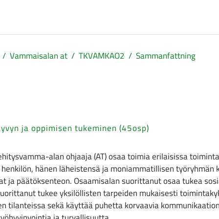
Vammaisalan at
TKVAMKAO2
Sammanfattning
yvyn ja oppimisen tukeminen (45osp)
ehitysvamma-alan ohjaaja (AT) osaa toimia erilaisissa toimi
henkilön, hänen läheistensä ja moniammatillisen työryhmän ka
 ja päätöksenteon. Osaamisalan suorittanut osaa tukea sosiaal
orittanut tukee yksilöllisten tarpeiden mukaisesti toiminta
jen tilanteissa sekä käyttää puhetta korvaavia kommunikaatio
öhyvinvointia ja turvallisuutta.