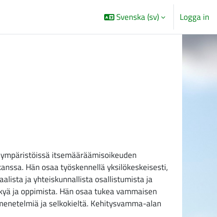
Svenska ‎(sv)‎
Logga in
ntaympäristöissä itsemääräämisoikeuden
nssa. Hän osaa työskennellä yksilökeskeisesti,
ista ja yhteiskunnallista osallistumista ja
kykyä ja oppimista. Hän osaa tukea vammaisen
menetelmiä ja selkokieltä. Kehitysvamma-alan