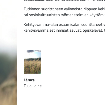
Tutkinnon suorittaneen valinnoista riippuen k
tai sosiokulttuuristen työmenetelmien käyttämi
Kehitysvamma-alan osaamisalan suorittaneet voiv
kehitysvammaiset ihmiset asuvat, opiskelevat, t
Lärare
Tuija Laine