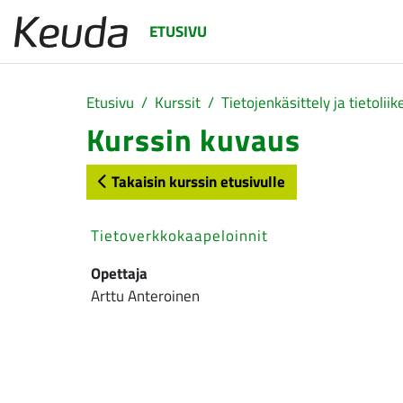
Siirry pääsisältöön
ETUSIVU
Etusivu
Kurssit
Tietojenkäsittely ja tietolii
Kurssin kuvaus
Takaisin kurssin etusivulle
Tietoverkkokaapeloinnit
Opettaja
Arttu Anteroinen