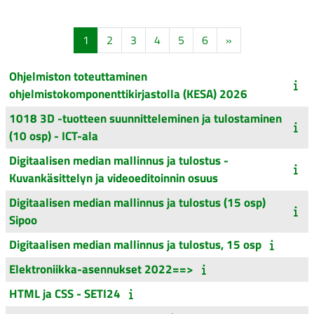
Sivu 1
Sivu 2
Sivu 3
Sivu 4
Sivu 5
Sivu 6
Seuraava sivu
1
2
3
4
5
6
»
Ohjelmiston toteuttaminen
ohjelmistokomponenttikirjastolla (KESA) 2026
1018 3D -tuotteen suunnitteleminen ja tulostaminen
(10 osp) - ICT-ala
Digitaalisen median mallinnus ja tulostus -
Kuvankäsittelyn ja videoeditoinnin osuus
Digitaalisen median mallinnus ja tulostus (15 osp)
Sipoo
Digitaalisen median mallinnus ja tulostus, 15 osp
Elektroniikka-asennukset 2022==>
HTML ja CSS - SETI24