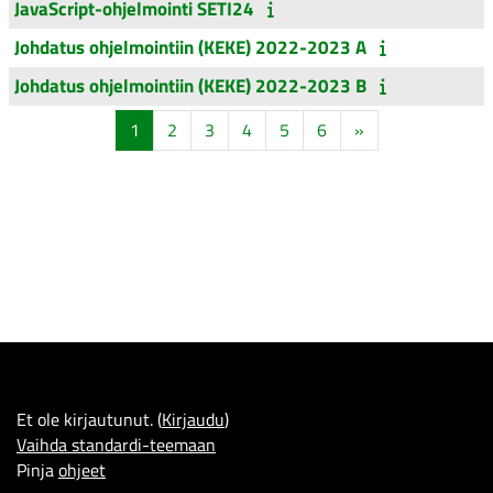
JavaScript-ohjelmointi SETI24
Johdatus ohjelmointiin (KEKE) 2022-2023 A
Johdatus ohjelmointiin (KEKE) 2022-2023 B
Sivu 1
Sivu 2
Sivu 3
Sivu 4
Sivu 5
Sivu 6
Seuraava sivu
1
2
3
4
5
6
»
Et ole kirjautunut. (
Kirjaudu
)
Vaihda standardi-teemaan
Pinja
ohjeet