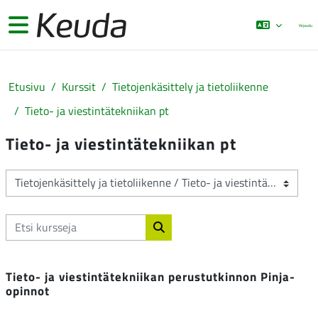
Siirry pääsisältöön
Sivupaneeli
Kirjaudu
Etusivu
Kurssit
Tietojenkäsittely ja tietoliikenne
Tieto- ja viestintätekniikan pt
Tieto- ja viestintätekniikan pt
Kurssikategoriat
Etsi kursseja
Etsi kursseja
Tieto- ja viestintätekniikan perustutkinnon Pinja-
opinnot