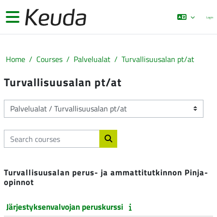
Skip to main content
Side panel
Log in
Home
Courses
Palvelualat
Turvallisuusalan pt/at
Turvallisuusalan pt/at
Course categories
Search courses
Search courses
Turvallisuusalan perus- ja ammattitutkinnon Pinja-
opinnot
Järjestyksenvalvojan peruskurssi