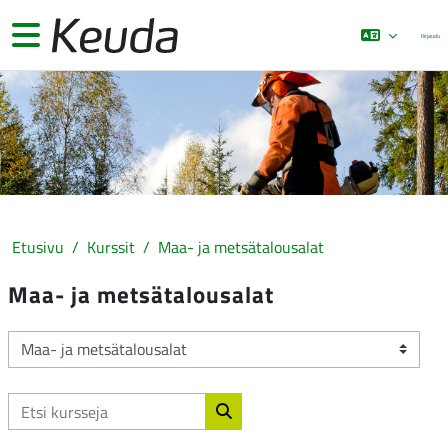
Siirry pääsisältöön
Sivupaneeli
Kirjaudu
Etusivu
Kurssit
Maa- ja metsätalousalat
Maa- ja metsätalousalat
Kurssikategoriat
Etsi kursseja
Etsi kursseja