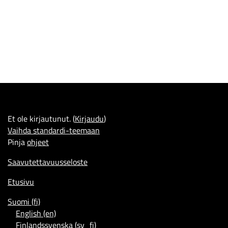
Et ole kirjautunut. (
Kirjaudu
)
Vaihda standardi-teemaan
Pinja
ohjeet
Saavutettavuusseloste
Etusivu
Suomi ‎(fi)‎
English ‎(en)‎
Finlandssvenska ‎(sv_fi)‎