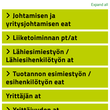
Expand all
Johtamisen ja
yritysjohtamisen eat
Liiketoiminnan pt/at
Lähiesimiestyön /
Lähiesihenkilötyön at
Tuotannon esimiestyön /
esihenkilötyön eat
Yrittäjän at
Yrittäjyyden at