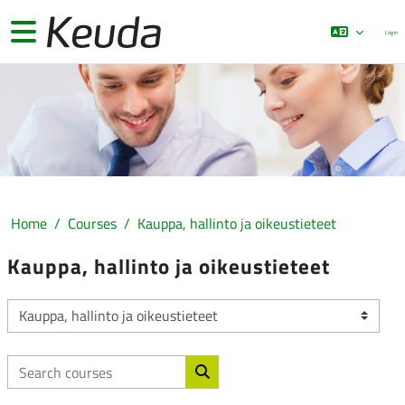
Skip to main content
Side panel
Log in
Home
Courses
Kauppa, hallinto ja oikeustieteet
Kauppa, hallinto ja oikeustieteet
Course categories
Search courses
Search courses