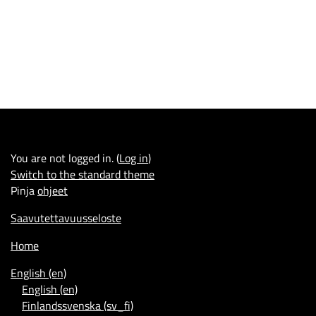
You are not logged in. (
Log in
)
Switch to the standard theme
Pinja
ohjeet
Saavutettavuusseloste
Home
English ‎(en)‎
English ‎(en)‎
Finlandssvenska ‎(sv_fi)‎