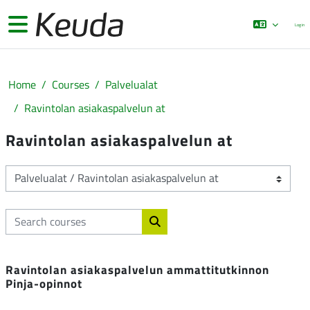
Skip to main content
Side panel
Log in
Home
Courses
Palvelualat
Ravintolan asiakaspalvelun at
Ravintolan asiakaspalvelun at
Course categories
Search courses
Search courses
Ravintolan asiakaspalvelun ammattitutkinnon
Pinja-opinnot